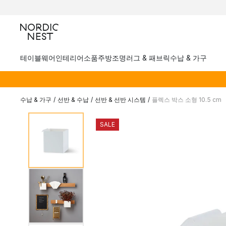
테이블웨어
인테리어소품
주방
조명
러그 & 패브릭
수납 & 가구
수납 & 가구
/
선반 & 수납
/
선반 & 선반 시스템
/
플렉스 박스 소형 10.5 cm
SALE