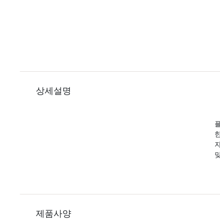
상세설명
플
한
자
제품사양