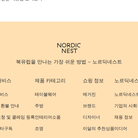
북유럽을 만나는 가장 쉬운 방법 - 노르딕네스트
서비스
제품 카테고리
쇼핑 정보
노르딕네
비스
테이블웨어
매거진
노르딕네스
 환불 안내
주방
브랜드
기업의 사회
요청 및 클레임 등록
인테리어소품
디자이너
채용 정보
터구독
조명
이달의 추천상품
미디어