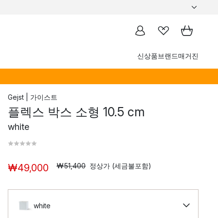
신상품
브랜드
매거진
Gejst | 가이스트
플렉스 박스 소형 10.5 cm
white
₩51,400
정상가 (세금불포함)
₩49,000
white