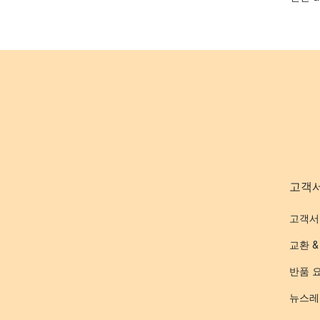
고객
고객서
교환 &
반품 
뉴스레