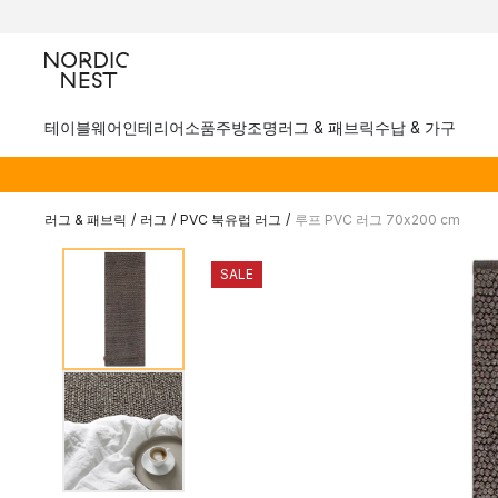
테이블웨어
인테리어소품
주방
조명
러그 & 패브릭
수납 & 가구
러그 & 패브릭
/
러그
/
PVC 북유럽 러그
/
루프 PVC 러그 70x200 cm
SALE