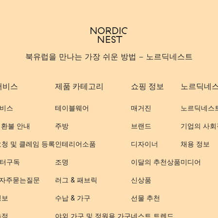
북유럽을 만나는 가장 쉬운 방법 - 노르딕네스트
서비스
제품 카테고리
쇼핑 정보
노르딕네
비스
테이블웨어
매거진
노르딕네스
 환불 안내
주방
브랜드
기업의 사회
요청 및 클레임 등록
인테리어소품
디자이너
채용 정보
터구독
조명
이달의 추천상품
미디어
- 자주묻는질문
러그 & 패브릭
신상품
정보
수납 & 가구
선물 추천
추적
야외 가구 및 정원용 가구
네스트 트렌드