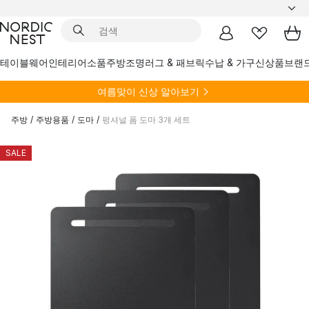
테이블웨어
인테리어소품
주방
조명
러그 & 패브릭
수납 & 가구
신상품
브랜
여름
맞이 신상 알아보기
주방
/
주방용품
/
도마
/
펑셔널 폼 도마 3개 세트
SALE