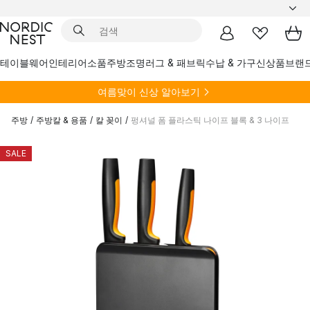
테이블웨어
인테리어소품
주방
조명
러그 & 패브릭
수납 & 가구
신상품
브랜
여름
맞이 신상 알아보기
주방
/
주방칼 & 용품
/
칼 꽂이
/
펑셔널 폼 플라스틱 나이프 블록 & 3 나이프
SALE