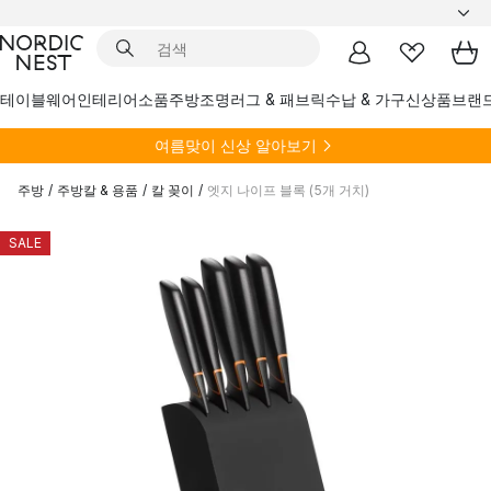
테이블웨어
인테리어소품
주방
조명
러그 & 패브릭
수납 & 가구
신상품
브랜
여름
맞이 신상 알아보기
주방
/
주방칼 & 용품
/
칼 꽂이
/
엣지 나이프 블록 (5개 거치)
SALE