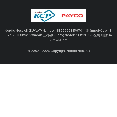
Nordic Nest AB (EU-VAT-Number: SE556628159701), Stämpelvägen 3,
394 70 Kalmar, Sweden 고객센터: info@nordicnest.kr, 카카오톡 채널: @
노르딕네스트
© 2002 - 2026 Copyright Nordic Nest AB