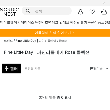
테이블웨어
인테리어소품
주방
조명
러그 & 패브릭
수납 & 가구
신상품
브랜
여름
맞이 신상 알아보기
브랜드
/
Fine Little Day | 파인리틀데이
/
Rose
Fine Little Day | 파인리틀데이 Rose 콜렉션
필터
인기순
0
정렬 기준
0개의 제품 중 0 표시