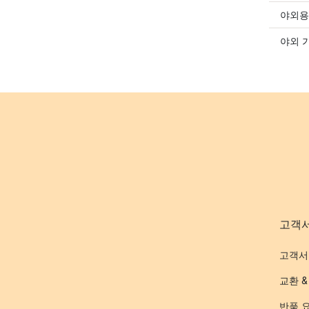
야외용
야외 
고객
고객서
교환 &
반품 