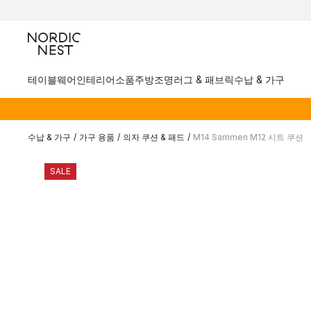
테이블웨어
인테리어소품
주방
조명
러그 & 패브릭
수납 & 가구
수납 & 가구
/
가구 용품
/
의자 쿠션 & 패드
/
M14 Sammen M12 시트 쿠션
SALE