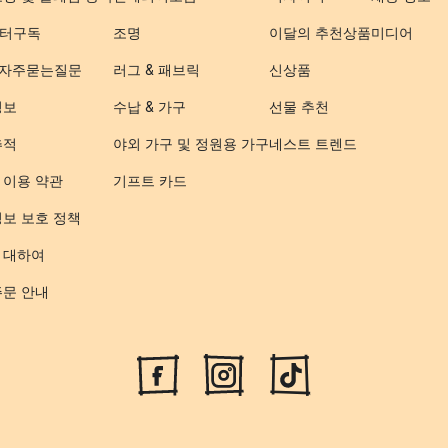
터구독
조명
이달의 추천상품
미디어
- 자주묻는질문
러그 & 패브릭
신상품
정보
수납 & 가구
선물 추천
추적
야외 가구 및 정원용 가구
네스트 트렌드
 이용 약관
기프트 카드
정보 보호 정책
 대하여
주문 안내