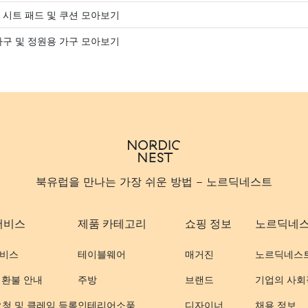
 시트 패드 및 쿠션 모아보기
가구 및 정원용 가구 모아보기
북유럽을 만나는 가장 쉬운 방법 - 노르딕네스트
서비스
제품 카테고리
쇼핑 정보
노르딕네
비스
테이블웨어
매거진
노르딕네스
 환불 안내
주방
브랜드
기업의 사회
요청 및 클레임 등록
인테리어소품
디자이너
채용 정보