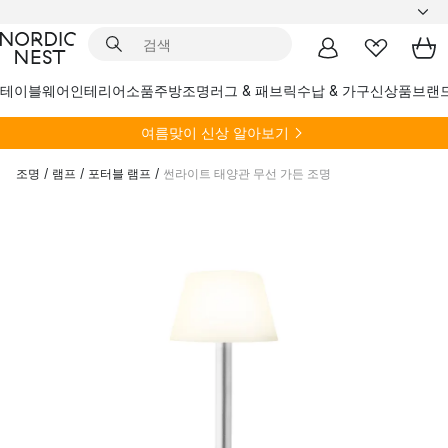
테이블웨어
인테리어소품
주방
조명
러그 & 패브릭
수납 & 가구
신상품
브랜
여름
맞이 신상 알아보기
조명
/
램프
/
포터블 램프
/
썬라이트 태양관 무선 가든 조명