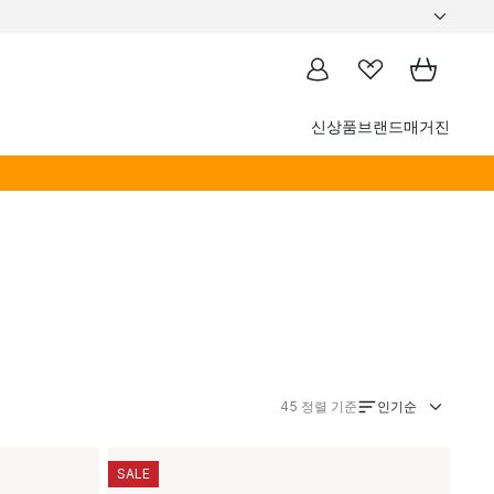
신상품
브랜드
매거진
인기순
45
정렬 기준
SALE