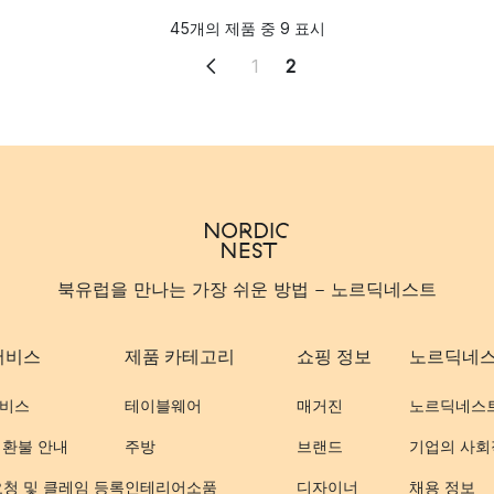
45개의 제품 중 9 표시
1
2
북유럽을 만나는 가장 쉬운 방법 - 노르딕네스트
서비스
제품 카테고리
쇼핑 정보
노르딕네
비스
테이블웨어
매거진
노르딕네스
 환불 안내
주방
브랜드
기업의 사회
요청 및 클레임 등록
인테리어소품
디자이너
채용 정보