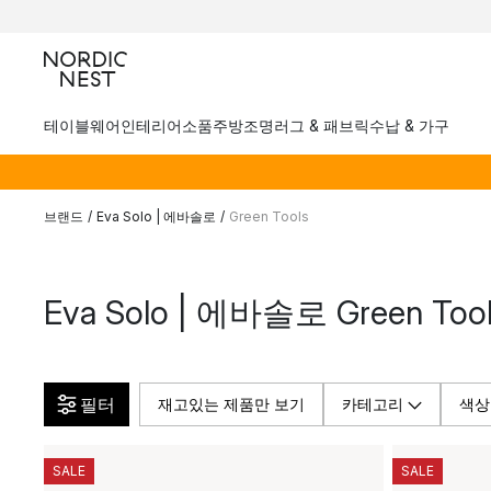
테이블웨어
인테리어소품
주방
조명
러그 & 패브릭
수납 & 가구
브랜드
/
Eva Solo | 에바솔로
/
Green Tools
Eva Solo | 에바솔로 Green To
필터
재고있는 제품만 보기
카테고리
색상
SALE
SALE