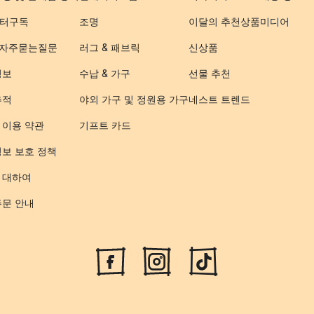
터구독
조명
이달의 추천상품
미디어
- 자주묻는질문
러그 & 패브릭
신상품
정보
수납 & 가구
선물 추천
추적
야외 가구 및 정원용 가구
네스트 트렌드
 이용 약관
기프트 카드
정보 보호 정책
 대하여
주문 안내