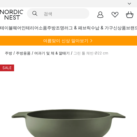
테이블웨어
인테리어소품
주방
조명
러그 & 패브릭
수납 & 가구
신상품
브랜
여름
맞이 신상 알아보기
주방
/
주방용품
/
여과기 및 체 & 깔때기
/
그린 툴 채반 Ø22 cm
SALE