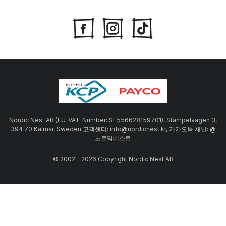
Nordic Nest AB (EU-VAT-Number: SE556628159701), Stämpelvägen 3,
394 70 Kalmar, Sweden 고객센터: info@nordicnest.kr, 카카오톡 채널: @
노르딕네스트
© 2002 - 2026 Copyright Nordic Nest AB