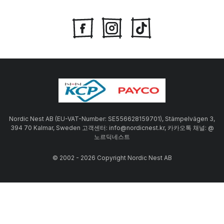
Nordic Nest AB (EU-VAT-Number: SE556628159701), Stämpelvägen 3,
394 70 Kalmar, Sweden 고객센터: info@nordicnest.kr, 카카오톡 채널: @
노르딕네스트
© 2002 - 2026 Copyright Nordic Nest AB