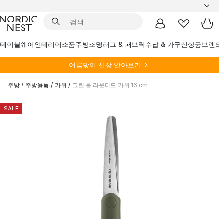
테이블웨어
인테리어소품
주방
조명
러그 & 패브릭
수납 & 가구
신상품
브랜
여름
맞이 신상 알아보기
주방
/
주방용품
/
가위
/
그린 툴 라운디드 가위 16 cm
SALE