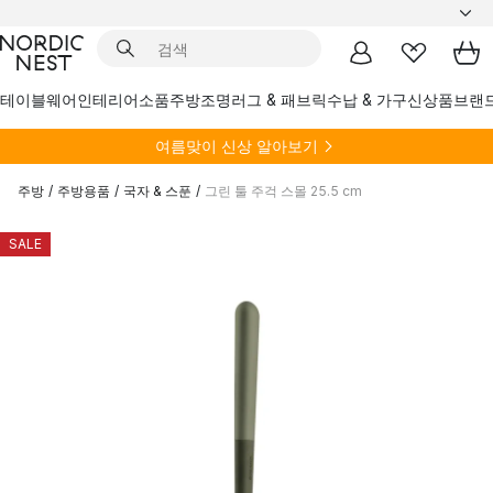
테이블웨어
인테리어소품
주방
조명
러그 & 패브릭
수납 & 가구
신상품
브랜
여름
맞이 신상 알아보기
주방
/
주방용품
/
국자 & 스푼
/
그린 툴 주걱 스몰 25.5 cm
SALE