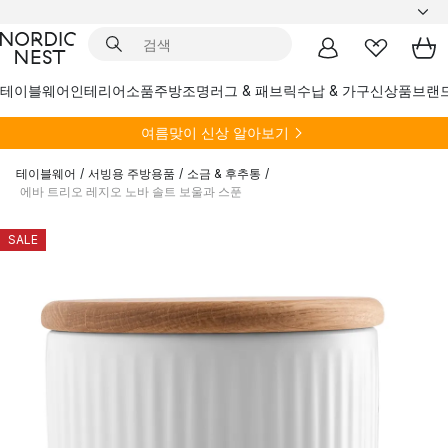
테이블웨어
인테리어소품
주방
조명
러그 & 패브릭
수납 & 가구
신상품
브랜
여름
맞이 신상 알아보기
테이블웨어
/
서빙용 주방용품
/
소금 & 후추통
/
에바 트리오 레지오 노바 솔트 보울과 스푼
SALE