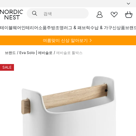
테이블웨어
인테리어소품
주방
조명
러그 & 패브릭
수납 & 가구
신상품
브랜
여름
맞이 신상 알아보기
브랜드
/
Eva Solo | 에바솔로
/
에바솔로 툴박스
SALE