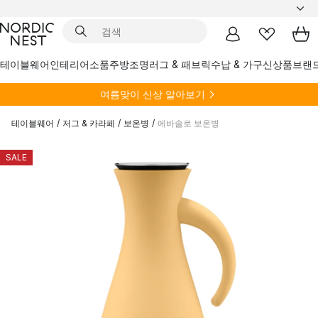
테이블웨어
인테리어소품
주방
조명
러그 & 패브릭
수납 & 가구
신상품
브랜
여름
맞이 신상 알아보기
테이블웨어
/
저그 & 카라페
/
보온병
/
에바솔로 보온병
SALE