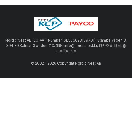
Nordic Nest AB (EU-VAT-Number: SE556628159701), Stämpelvägen 3,
394 70 Kalmar, Sweden 고객센터: info@nordicnest.kr, 카카오톡 채널: @
노르딕네스트
© 2002 - 2026 Copyright Nordic Nest AB