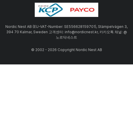
Nordic Nest AB (EU-VAT-Number: SE556628159701), Stämpelvägen 3,
394 70 Kalmar, Sweden 고객센터: info@nordicnest.kr, 카카오톡 채널: @
노르딕네스트
© 2002 - 2026 Copyright Nordic Nest AB