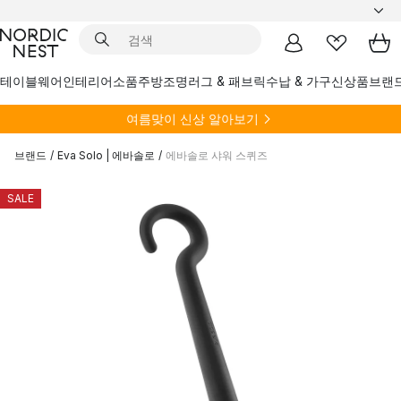
테이블웨어
인테리어소품
주방
조명
러그 & 패브릭
수납 & 가구
신상품
브랜
여름
맞이 신상 알아보기
브랜드
/
Eva Solo | 에바솔로
/
에바솔로 샤워 스퀴즈
SALE