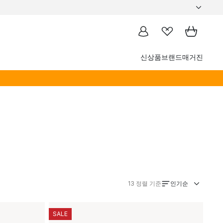
신상품
브랜드
매거진
인기순
13
정렬 기준
SALE