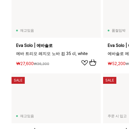
재고있음
품절임박
Eva Solo | 에바솔로
Eva Solo
에바 트리오 레지오 노바 컵 35 cl, white
에바솔로 에스
₩27,600
₩52,200
₩36,300
₩
SALE
SALE
재고있음
주문 시 입고