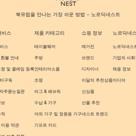
북유럽을 만나는 가장 쉬운 방법 - 노르딕네스트
서비스
제품 카테고리
쇼핑 정보
노르딕네
비스
테이블웨어
매거진
노르딕네스
 환불 안내
주방
브랜드
기업의 사회
요청 및 클레임 등록
인테리어소품
디자이너
채용 정보
터구독
조명
이달의 추천상품
미디어
- 자주묻는질문
러그 & 패브릭
신상품
정보
수납 & 가구
선물 추천
추적
야외 가구 및 정원용 가구
네스트 트렌드
 이용 약관
기프트 카드