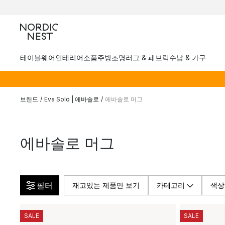
테이블웨어
인테리어소품
주방
조명
러그 & 패브릭
수납 & 가구
브랜드
/
Eva Solo | 에바솔로
/
에바솔로 머그
에바솔로 머그
필터
재고있는 제품만 보기
카테고리
색상
SALE
SALE