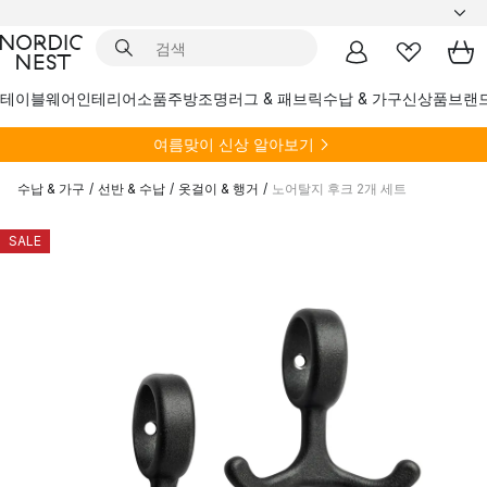
테이블웨어
인테리어소품
주방
조명
러그 & 패브릭
수납 & 가구
신상품
브랜
여름
맞이 신상 알아보기
수납 & 가구
/
선반 & 수납
/
옷걸이 & 행거
/
노어탈지 후크 2개 세트
SALE