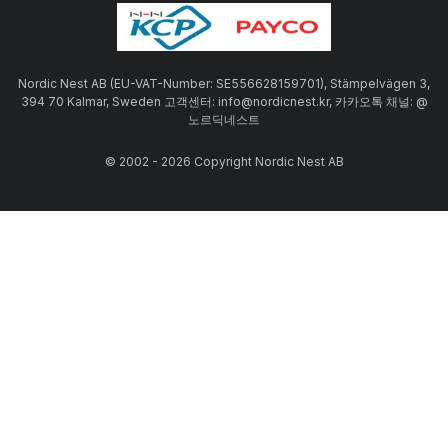
Nordic Nest AB (EU-VAT-Number: SE556628159701), Stämpelvägen 3,
394 70 Kalmar, Sweden 고객센터: info@nordicnest.kr, 카카오톡 채널: @
노르딕네스트
© 2002 - 2026 Copyright Nordic Nest AB