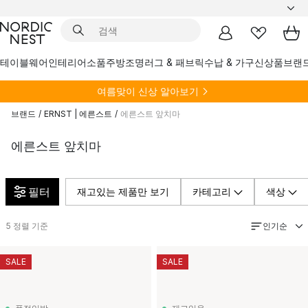
테이블웨어
인테리어소품
주방
조명
러그 & 패브릭
수납 & 가구
신상품
브랜
여름
맞이 신상 알아보기
브랜드
/
ERNST | 에른스트
/
에른스트 앞치마
에른스트 앞치마
필터
재고있는 제품만 보기
카테고리
색상
인기순
5
정렬 기준
SALE
SALE