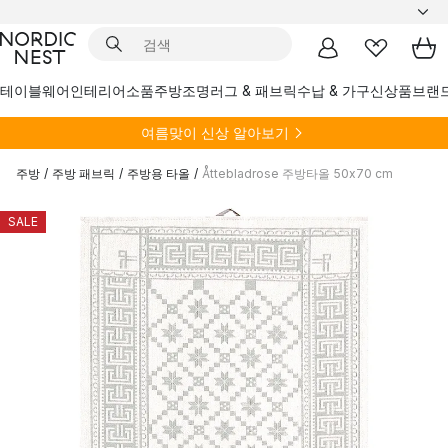
테이블웨어
인테리어소품
주방
조명
러그 & 패브릭
수납 & 가구
신상품
브랜
여름
맞이 신상 알아보기
주방
/
주방 패브릭
/
주방용 타올
/
Åttebladrose 주방타올 50x70 cm
SALE