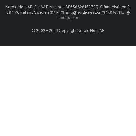
Nordic Nest AB (EU-VAT-Number: SE556628159701), Stämpelvägen 3,
394 70 Kalmar, Sweden 고객센터: info@nordicnest.kr, 카카오톡 채널: @
노르딕네스트
© 2002 - 2026 Copyright Nordic Nest AB