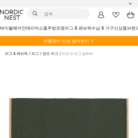
테이블웨어
인테리어소품
주방
조명
러그 & 패브릭
수납 & 가구
신상품
브랜
여름
맞이 신상 알아보기
러그 & 패브릭
/
러그
/
양모 러그
/
비요크 러그 green