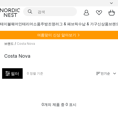
테이블웨어
인테리어소품
주방
조명
러그 & 패브릭
수납 & 가구
신상품
브랜
여름
맞이 신상 알아보기
브랜드
/
Costa Nova
Costa Nova
필터
인기순
0
정렬 기준
0개의 제품 중 0 표시