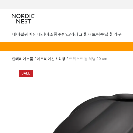
테이블웨어
인테리어소품
주방
조명
러그 & 패브릭
수납 & 가구
인테리어소품
/
데코레이션
/
화병
/
트위스트 볼 화병 20 cm
SALE