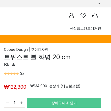
신상품
브랜드
매거진
Cooee Design | 쿠이디자인
트위스트 볼 화병 20 cm
Black
(
5
)
₩134,900
정상가 (세금불포함)
₩122,300
장바구니에 담기