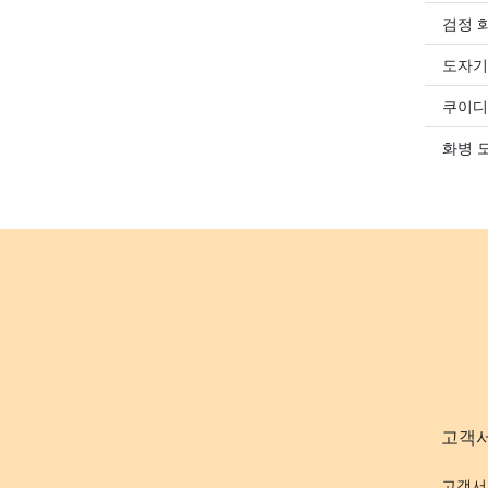
검정 
도자기
쿠이디
화병 
고객
고객서