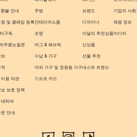
 환불 안내
주방
브랜드
기업의 사회
요청 및 클레임 등록
인테리어소품
디자이너
채용 정보
터구독
조명
이달의 추천상품
미디어
- 자주묻는질문
러그 & 패브릭
신상품
정보
수납 & 가구
선물 추천
추적
야외 가구 및 정원용 가구
네스트 트렌드
 이용 약관
기프트 카드
정보 보호 정책
 대하여
주문 안내