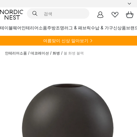
테이블웨어
인테리어소품
주방
조명
러그 & 패브릭
수납 & 가구
신상품
브랜
여름
맞이 신상 알아보기
인테리어소품
/
데코레이션
/
화병
/
볼 화병 블랙