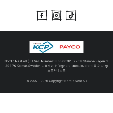
Nordic Nest AB (EU-VAT-Number: SE556628159701), Stämpelvägen 3,
394 70 Kalmar, Sweden 고객센터: info@nordicnest.kr, 카카오톡 채널: @
노르딕네스트
© 2002 - 2026 Copyright Nordic Nest AB