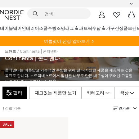
테이블웨어
인테리어소품
주방
조명
러그 & 패브릭
수납 & 가구
신상품
브랜
여름
맞이 신상 알아보기
브랜드
/
Continenta | 콘티넨타
Continenta | 콘티넨타
콘티넨타는 아름답고 기능적인 주방을 위해 잘 디자인된 제품을 제공하는 것을
목표로 합니다. 노르딕네스트에서 엄선된 나무로 만든 내구성이 뛰어난 고품질
도마와 나이프 블록을 만나보세요.
필터
재고있는 제품만 보기
카테고리
색상
인기순
1
정렬 기준
SALE