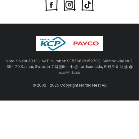
Nordic Nest AB (EU-VAT-Number: SE556628159701), Stämpelvägen 3,
394 70 Kalmar, Sweden 고객센터: info@nordicnest.kr, 카카오톡 채널: @
노르딕네스트
© 2002 - 2026 Copyright Nordic Nest AB