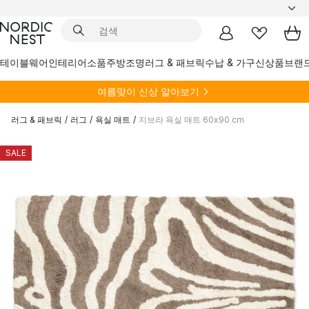
테이블웨어
인테리어소품
주방
조명
러그 & 패브릭
수납 & 가구
신상품
브랜
여름
맞이 신상 알아보기
러그 & 패브릭
/
러그
/
욕실 매트
/
지브라 욕실 매트 60x90 cm
SALE