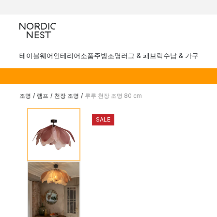
테이블웨어
인테리어소품
주방
조명
러그 & 패브릭
수납 & 가구
조명
/
램프
/
천장 조명
/
루루 천장 조명 80 cm
SALE