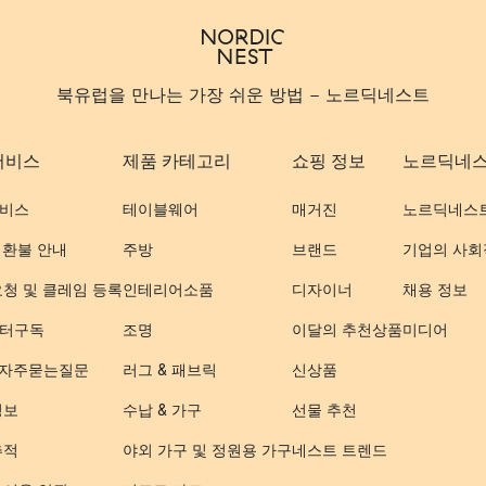
북유럽을 만나는 가장 쉬운 방법 - 노르딕네스트
서비스
제품 카테고리
쇼핑 정보
노르딕네
비스
테이블웨어
매거진
노르딕네스
 환불 안내
주방
브랜드
기업의 사회
요청 및 클레임 등록
인테리어소품
디자이너
채용 정보
터구독
조명
이달의 추천상품
미디어
- 자주묻는질문
러그 & 패브릭
신상품
정보
수납 & 가구
선물 추천
추적
야외 가구 및 정원용 가구
네스트 트렌드