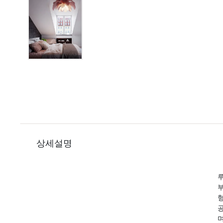
상세설명
루
며