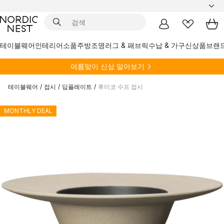
테이블웨어
인테리어소품
주방
조명
러그 & 패브릭
수납 & 가구
신상품
브랜
여름
맞이 신상 알아보기
테이블웨어
/
접시
/
딥플레이트
/
후미코 수프 접시
MONTHLY DEAL