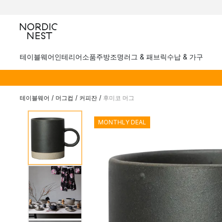
테이블웨어
인테리어소품
주방
조명
러그 & 패브릭
수납 & 가구
테이블웨어
/
머그컵
/
커피잔
/
후미코 머그
MONTHLY DEAL