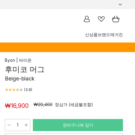
신상품
브랜드
매거진
Byon | 바이온
후미코 머그
Beige-black
(
3.8
)
₩20,400
정상가 (세금불포함)
₩16,900
장바구니에 담기