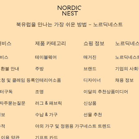
북유럽을 만나는 가장 쉬운 방법 - 노르딕네스트
서비스
제품 카테고리
쇼핑 정보
노르딕네
비스
테이블웨어
매거진
노르딕네스
 환불 안내
주방
브랜드
기업의 사회
요청 및 클레임 등록
인테리어소품
디자이너
채용 정보
터구독
조명
이달의 추천상품
미디어
- 자주묻는질문
러그 & 패브릭
신상품
정보
수납 & 가구
선물 추천
추적
야외 가구 및 정원용 가구
네스트 트렌드
 이용 약관
기프트 카드