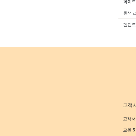
화이트
흰색 
펜던트
고객
고객서
교환 &