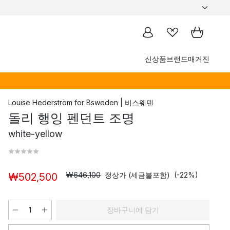
신상품
브랜드
매거진
Louise Hederström
for
Bsweden | 비스웨덴
돌리 행잉 펜던트 조명
white-yellow
₩646,100
정상가 (세금불포함)
(-22%)
₩502,500
장바구니에 담기