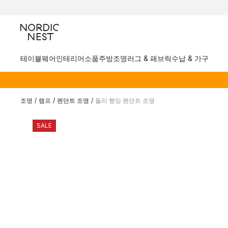
테이블웨어
인테리어소품
주방
조명
러그 & 패브릭
수납 & 가구
조명
/
램프
/
펜던트 조명
/
돌리 행잉 펜던트 조명
SALE