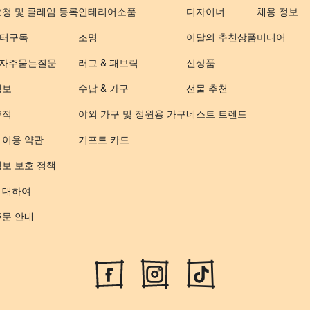
요청 및 클레임 등록
인테리어소품
디자이너
채용 정보
터구독
조명
이달의 추천상품
미디어
- 자주묻는질문
러그 & 패브릭
신상품
정보
수납 & 가구
선물 추천
추적
야외 가구 및 정원용 가구
네스트 트렌드
 이용 약관
기프트 카드
정보 보호 정책
 대하여
주문 안내