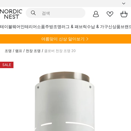
테이블웨어
인테리어소품
주방
조명
러그 & 패브릭
수납 & 가구
신상품
브랜
여름
맞이 신상 알아보기
조명
/
램프
/
천장 조명
/
클로버 천장 조명 20
SALE