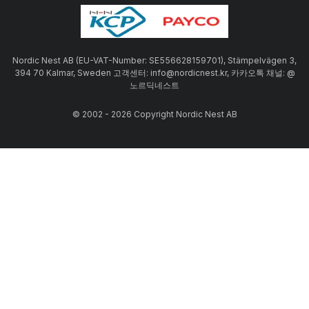
Nordic Nest AB (EU-VAT-Number: SE556628159701), Stämpelvägen 3,
394 70 Kalmar, Sweden 고객센터: info@nordicnest.kr, 카카오톡 채널: @
노르딕네스트
© 2002 - 2026 Copyright Nordic Nest AB