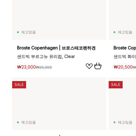
재고있음
재고있음
Broste Copenhagen | 브로스테코펜하겐
Broste C
샌드빅 부르고뉴 유리컵, Clear
샌드빅 화이트
₩23,000
₩20,500
₩29,300
₩
SALE
SALE
재고있음
재고있음