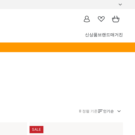
신상품
브랜드
매거진
인기순
8
정렬 기준
SALE