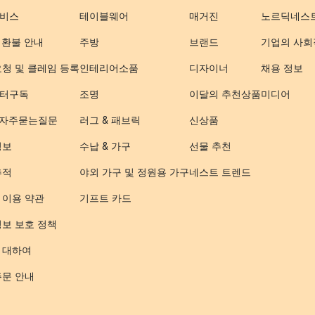
비스
테이블웨어
매거진
노르딕네스
 환불 안내
주방
브랜드
기업의 사회
요청 및 클레임 등록
인테리어소품
디자이너
채용 정보
터구독
조명
이달의 추천상품
미디어
- 자주묻는질문
러그 & 패브릭
신상품
정보
수납 & 가구
선물 추천
추적
야외 가구 및 정원용 가구
네스트 트렌드
 이용 약관
기프트 카드
정보 보호 정책
 대하여
주문 안내