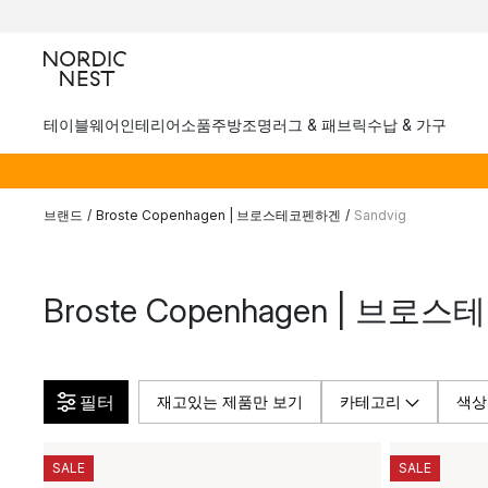
테이블웨어
인테리어소품
주방
조명
러그 & 패브릭
수납 & 가구
브랜드
/
Broste Copenhagen | 브로스테코펜하겐
/
Sandvig
Broste Copenhagen | 브로
필터
재고있는 제품만 보기
카테고리
색상
SALE
SALE