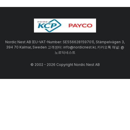
Nordic Nest AB (EU-VAT-Number: SE556628159701), Stämpelvägen 3,
394 70 Kalmar, Sweden 고객센터: info@nordicnest.kr, 카카오톡 채널: @
노르딕네스트
© 2002 - 2026 Copyright Nordic Nest AB