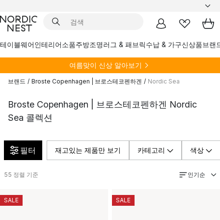
테이블웨어
인테리어소품
주방
조명
러그 & 패브릭
수납 & 가구
신상품
브랜
여름
맞이 신상 알아보기
브랜드
/
Broste Copenhagen | 브로스테코펜하겐
/
Nordic Sea
Broste Copenhagen | 브로스테코펜하겐 Nordic
Sea 콜렉션
필터
재고있는 제품만 보기
카테고리
색상
인기순
55
정렬 기준
SALE
SALE