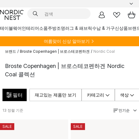
테이블웨어
인테리어소품
주방
조명
러그 & 패브릭
수납 & 가구
신상품
브랜
여름
맞이 신상 알아보기
브랜드
/
Broste Copenhagen | 브로스테코펜하겐
/
Nordic Coal
Broste Copenhagen | 브로스테코펜하겐 Nordic
Coal 콜렉션
필터
재고있는 제품만 보기
카테고리
색상
인기순
13
정렬 기준
SALE
SALE