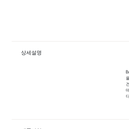
상세설명
B
데
다