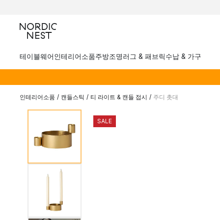
테이블웨어
인테리어소품
주방
조명
러그 & 패브릭
수납 & 가구
인테리어소품
/
캔들스틱
/
티 라이트 & 캔들 접시
/
주디 촛대
SALE