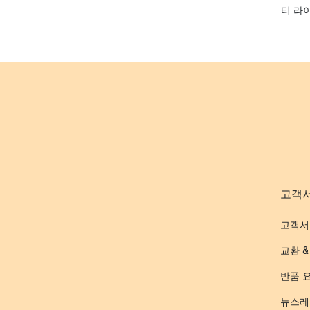
티 라
고객
고객서
교환 &
반품 
뉴스레