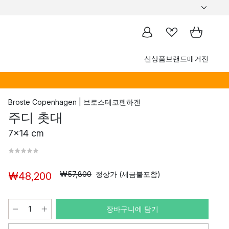
신상품
브랜드
매거진
Broste Copenhagen | 브로스테코펜하겐
주디 촛대
7x14 cm
₩57,800
정상가 (세금불포함)
₩48,200
장바구니에 담기