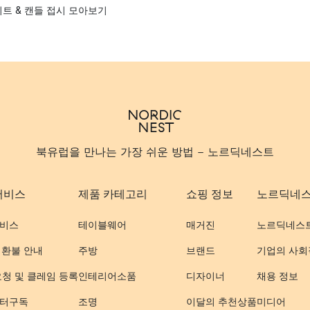
이트 & 캔들 접시 모아보기
북유럽을 만나는 가장 쉬운 방법 - 노르딕네스트
서비스
제품 카테고리
쇼핑 정보
노르딕네
비스
테이블웨어
매거진
노르딕네스
 환불 안내
주방
브랜드
기업의 사회
요청 및 클레임 등록
인테리어소품
디자이너
채용 정보
터구독
조명
이달의 추천상품
미디어