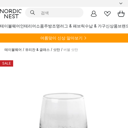
테이블웨어
인테리어소품
주방
조명
러그 & 패브릭
수납 & 가구
신상품
브랜
여름
맞이 신상 알아보기
테이블웨어
/
유리잔 & 글래스
/
샷잔
/
버블 샷잔
SALE