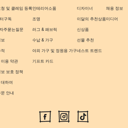
요청 및 클레임 등록
인테리어소품
디자이너
채용 정보
터구독
조명
이달의 추천상품
미디어
- 자주묻는질문
러그 & 패브릭
신상품
정보
수납 & 가구
선물 추천
추적
야외 가구 및 정원용 가구
네스트 트렌드
 이용 약관
기프트 카드
정보 보호 정책
 대하여
주문 안내