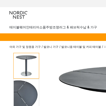
테이블웨어
인테리어소품
주방
조명
러그 & 패브릭
수납 & 가구
야외 가구 및 정원용 가구
/
발코니 가구
/
발코니용 테이블 및 커피 테이블
/