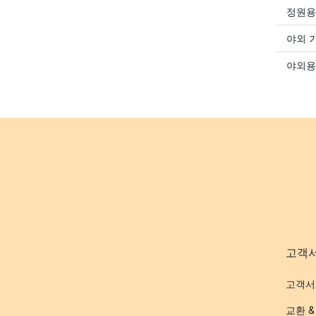
정원용
야외 
야외용
고객
고객서
교환 &