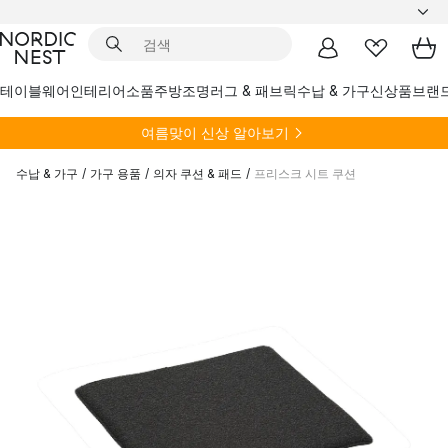
테이블웨어
인테리어소품
주방
조명
러그 & 패브릭
수납 & 가구
신상품
브랜
여름
맞이 신상 알아보기
수납 & 가구
/
가구 용품
/
의자 쿠션 & 패드
/
프리스크 시트 쿠션