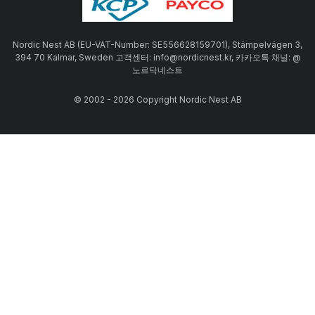
Nordic Nest AB (EU-VAT-Number: SE556628159701), Stämpelvägen 3,
394 70 Kalmar, Sweden 고객센터: info@nordicnest.kr, 카카오톡 채널: @
노르딕네스트
© 2002 - 2026 Copyright Nordic Nest AB