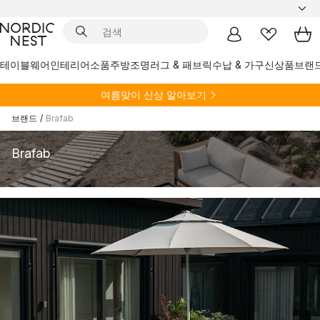
테이블웨어
인테리어소품
주방
조명
러그 & 패브릭
수납 & 가구
신상품
브랜
여름
맞이 신상 알아보기
브랜드
/
Brafab
Brafab