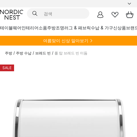
테이블웨어
인테리어소품
주방
조명
러그 & 패브릭
수납 & 가구
신상품
브랜
여름
맞이 신상 알아보기
주방
/
주방 수납
/
브레드 빈
/
롤 탑 브레드 빈 미듐
SALE