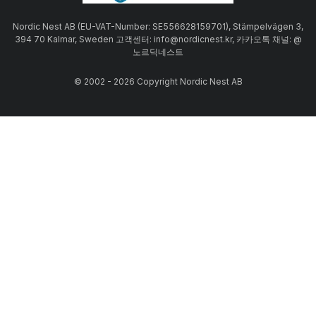
Nordic Nest AB (EU-VAT-Number: SE556628159701), Stämpelvägen 3,
394 70 Kalmar, Sweden 고객센터: info@nordicnest.kr, 카카오톡 채널: @
노르딕네스트
© 2002 - 2026 Copyright Nordic Nest AB