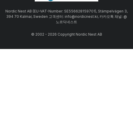
Nordic Nest AB (EU-VAT-Number: SE556628159701), Stämpelvägen 3,
394 70 Kalmar, Sweden 고객센터: info@nordicnest.kr, 카카오톡 채널: @
노르딕네스트
© 2002 - 2026 Copyright Nordic Nest AB