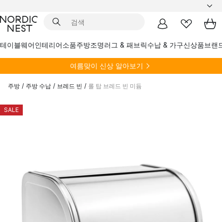
테이블웨어
인테리어소품
주방
조명
러그 & 패브릭
수납 & 가구
신상품
브랜
여름
맞이 신상 알아보기
주방
/
주방 수납
/
브레드 빈
/
롤 탑 브레드 빈 미듐
SALE