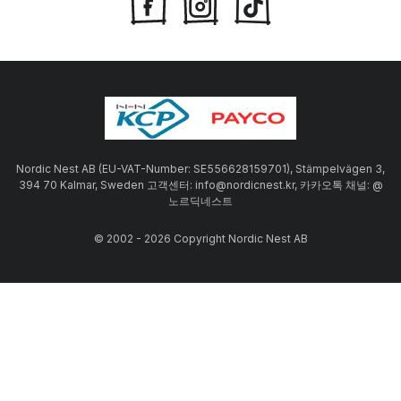
Nordic Nest AB (EU-VAT-Number: SE556628159701), Stämpelvägen 3,
394 70 Kalmar, Sweden 고객센터: info@nordicnest.kr, 카카오톡 채널: @
노르딕네스트
© 2002 - 2026 Copyright Nordic Nest AB