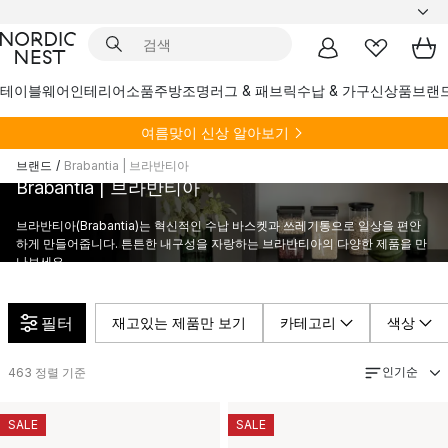
테이블웨어
인테리어소품
주방
조명
러그 & 패브릭
수납 & 가구
신상품
브랜
여름
맞이 신상 알아보기
브랜드
/
Brabantia | 브라반티아
Brabantia | 브라반티아
브라반티아(Brabantia)는 혁신적인 수납 바스켓과 쓰레기통으로 일상을 편안
하게 만들어줍니다. 튼튼한 내구성을 자랑하는 브라반티아의 다양한 제품을 만
나보세요.
필터
재고있는 제품만 보기
카테고리
색상
인기순
463
정렬 기준
SALE
SALE