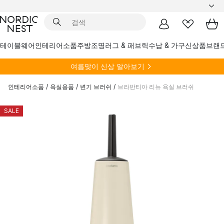
테이블웨어
인테리어소품
주방
조명
러그 & 패브릭
수납 & 가구
신상품
브랜
여름
맞이 신상 알아보기
인테리어소품
/
욕실용품
/
변기 브러쉬
/
브라반티아 리뉴 욕실 브러쉬
SALE