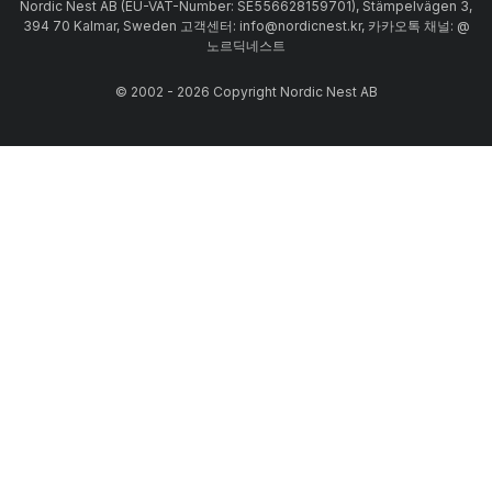
Nordic Nest AB (EU-VAT-Number: SE556628159701), Stämpelvägen 3,
394 70 Kalmar, Sweden 고객센터: info@nordicnest.kr, 카카오톡 채널: @
노르딕네스트
© 2002 - 2026 Copyright Nordic Nest AB