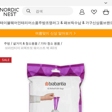
테이블웨어
인테리어소품
주방
조명
러그 & 패브릭
수납 & 가구
신상품
브랜
여름
맞이 신상 알아보기
주방
/
설거지 & 청소용품
/
기타 청소 용품
/
브라반티아 퍼펙트핏 웨이스트 백 40개
SALE