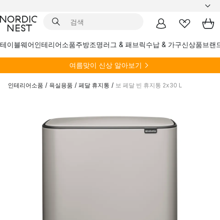
테이블웨어
인테리어소품
주방
조명
러그 & 패브릭
수납 & 가구
신상품
브랜
여름
맞이 신상 알아보기
인테리어소품
/
욕실용품
/
페달 휴지통
/
보 페달 빈 휴지통 2x30 L