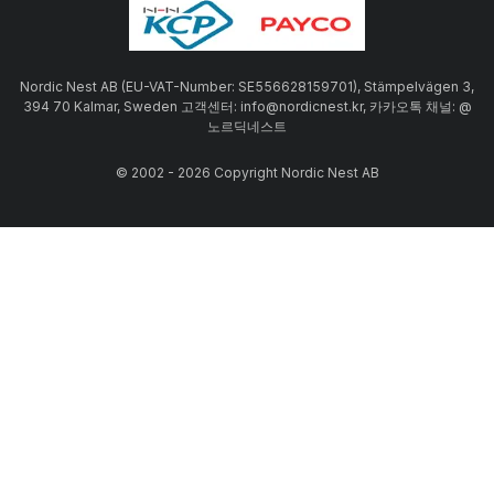
Nordic Nest AB (EU-VAT-Number: SE556628159701), Stämpelvägen 3,
394 70 Kalmar, Sweden 고객센터: info@nordicnest.kr, 카카오톡 채널: @
노르딕네스트
© 2002 - 2026 Copyright Nordic Nest AB