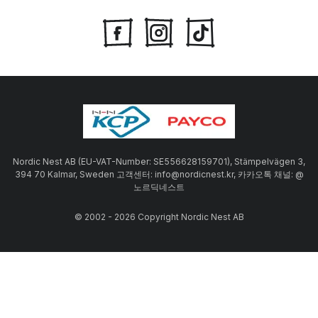
Nordic Nest AB (EU-VAT-Number: SE556628159701), Stämpelvägen 3,
394 70 Kalmar, Sweden 고객센터: info@nordicnest.kr, 카카오톡 채널: @
노르딕네스트
© 2002 - 2026 Copyright Nordic Nest AB