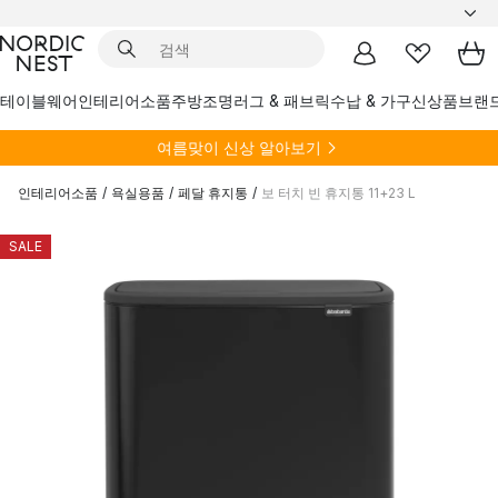
테이블웨어
인테리어소품
주방
조명
러그 & 패브릭
수납 & 가구
신상품
브랜
여름
맞이 신상 알아보기
인테리어소품
/
욕실용품
/
페달 휴지통
/
보 터치 빈 휴지통 11+23 L
SALE