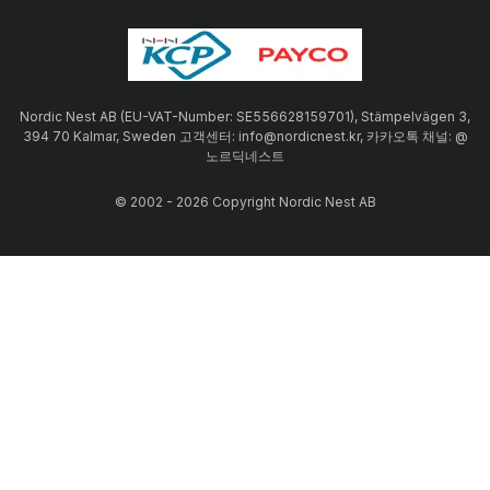
Nordic Nest AB (EU-VAT-Number: SE556628159701), Stämpelvägen 3,
394 70 Kalmar, Sweden 고객센터: info@nordicnest.kr, 카카오톡 채널: @
노르딕네스트
© 2002 - 2026 Copyright Nordic Nest AB