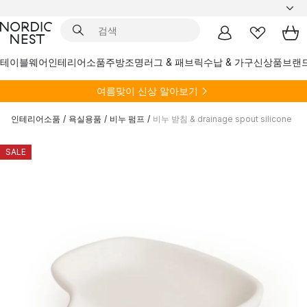
테이블웨어
인테리어소품
주방
조명
러그 & 패브릭
수납 & 가구
신상품
브랜
여름
맞이 신상 알아보기
인테리어소품
/
욕실용품
/
비누 펌프
/
비누 받침 & drainage spout silicone
SALE