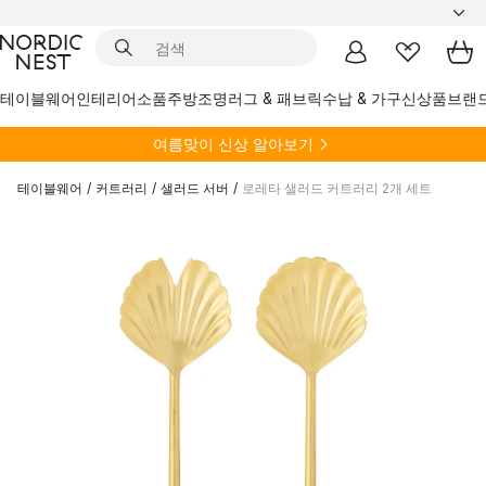
테이블웨어
인테리어소품
주방
조명
러그 & 패브릭
수납 & 가구
신상품
브랜
여름
맞이 신상 알아보기
테이블웨어
/
커트러리
/
샐러드 서버
/
로레타 샐러드 커트러리 2개 세트