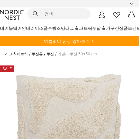
테이블웨어
인테리어소품
주방
조명
러그 & 패브릭
수납 & 가구
신상품
브랜
여름
맞이 신상 알아보기
러그 & 패브릭
/
쿠션류
/
쿠션
/
카넬리 쿠션 50x50 cm
SALE