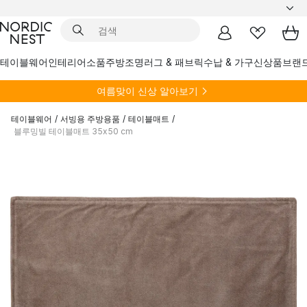
테이블웨어
인테리어소품
주방
조명
러그 & 패브릭
수납 & 가구
신상품
브랜
여름
맞이 신상 알아보기
테이블웨어
/
서빙용 주방용품
/
테이블매트
/
블루밍빌 테이블매트 35x50 cm