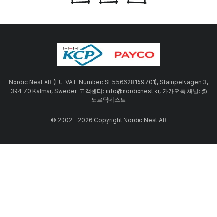
Nordic Nest AB (EU-VAT-Number: SE556628159701), Stämpelvägen 3,
394 70 Kalmar, Sweden 고객센터: info@nordicnest.kr, 카카오톡 채널: @
노르딕네스트
© 2002 - 2026 Copyright Nordic Nest AB